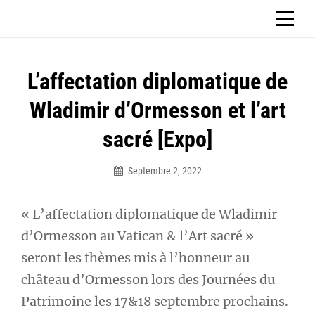
Aller
CHÂTEAU D'ORMESSON
au
contenu
Navigation
L’affectation diplomatique de
de
Wladimir d’Ormesson et l’art
l’article
sacré [Expo]
Septembre 2, 2022
Sbg_ormesson2023
« L’affectation diplomatique de Wladimir
d’Ormesson au Vatican & l’Art sacré »
seront les thèmes mis à l’honneur au
château d’Ormesson lors des Journées du
Patrimoine les 17&18 septembre prochains.