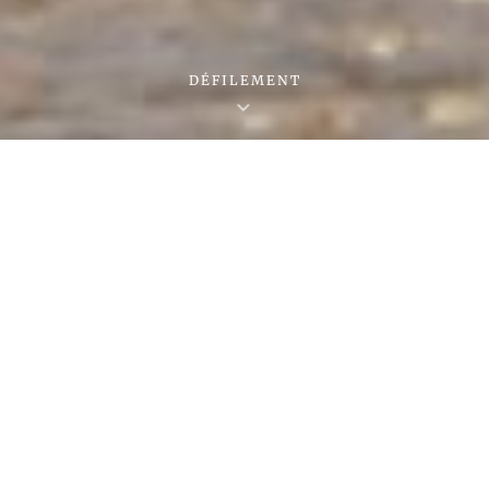
DÉFILEMENT
Actualités
Ormesson « hors les
murs »
Sbg_ormesson2023
Avril 24, 2026
⮕ Ormesson au Musée Carnavalet
(2026) Exposition « Madame de