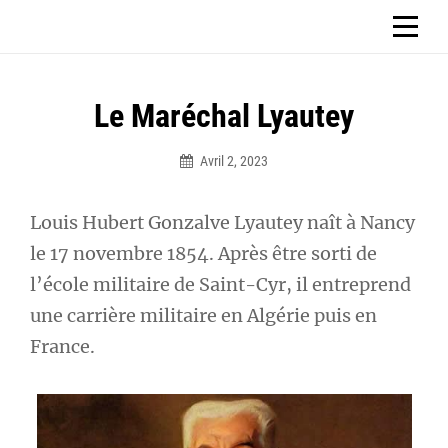
Aller
CHÂTEAU D'ORMESSON
au
contenu
Le Maréchal Lyautey
Avril 2, 2023
Sbg_ormesson2023
Louis Hubert Gonzalve Lyautey naît à Nancy
le 17 novembre 1854. Après être sorti de
l’école militaire de Saint-Cyr, il entreprend
une carrière militaire en Algérie puis en
France.