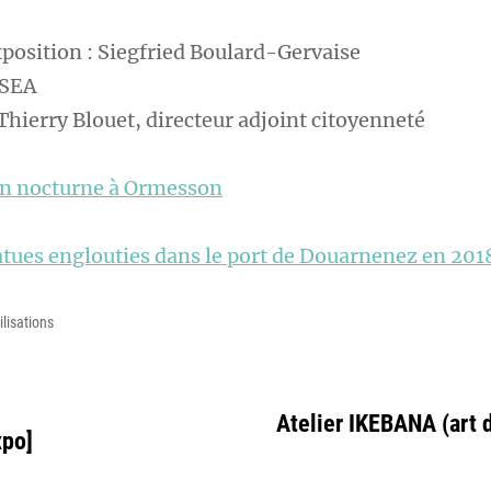
osition : Siegfried Boulard-Gervaise
PSEA
hierry Blouet, directeur adjoint citoyenneté
on nocturne à Ormesson
tatues englouties dans le port de Douarnenez en 201
ilisations
Atelier IKEBANA (art 
xpo]