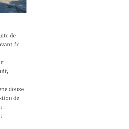
uite de
avant de
ur
uit,
cène douze
stion de
 :
t