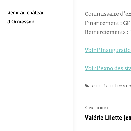
Venir au château
Commissaire d’exp
d’Ormesson
Financement : G
Remerciements : T
Voir l’inaugurati
Voir l’expo des s
Catégories
Actualités
Culture & Civ
PRÉCÉDENT
Valérie Lilette [e