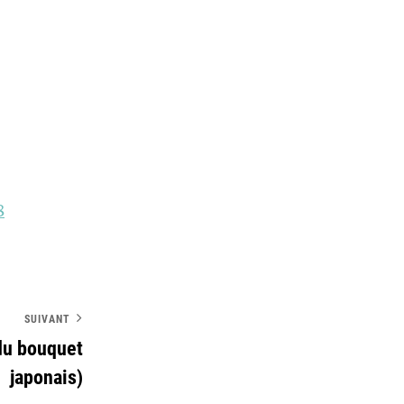
8
SUIVANT
du bouquet
japonais)