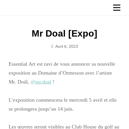
Aller
CHÂTEAU D'ORMESSON
au
contenu
Navigation
Mr Doal [Expo]
de
Avril 6, 2023
Sbg_ormesson2023
l’article
Essential Art est ravi de vous annoncer sa nouvelle
exposition au Domaine d’Ormesson avec l’artiste
Mr. Doäl,
@mr.doal
!
L’exposition commencera le mercredi 5 avril et elle
se prolongera jusqu’au 14 juin.
Les œuvres seront visibles au Club House du golf au