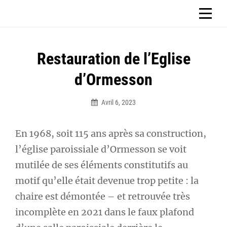
Aller
CHÂTEAU D'ORMESSON
au
contenu
Navigation
Restauration de l’Eglise
de
d’Ormesson
l’article
Avril 6, 2023
Sbg_ormesson2023
En 1968, soit 115 ans après sa construction,
l’église paroissiale d’Ormesson se voit
mutilée de ses éléments constitutifs au
motif qu’elle était devenue trop petite : la
chaire est démontée – et retrouvée très
incomplète en 2021 dans le faux plafond